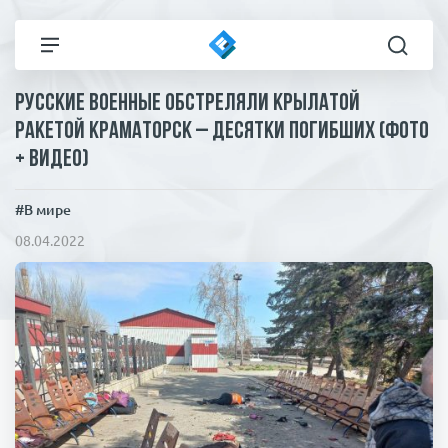
Русские военные обстреляли крылатой
Все новости
Технологии
ракетой Краматорск – десятки погибших (фото
+ видео)
Политика
Спорт
#В мире
В мире
Здоровье и красота
08.04.2022
Экономика
Пресса
Общество
Статьи
Коронавирус
ЧП И КРИМИНАЛ