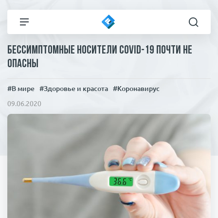
Бессимптомные носители COVID-19 почти не
Все новости
Технологии
опасны
Политика
Спорт
#В мире
#Здоровье и красота
#Коронавирус
09.06.2020
В мире
Здоровье и красота
Экономика
Пресса
Общество
Статьи
Коронавирус
ЧП И КРИМИНАЛ