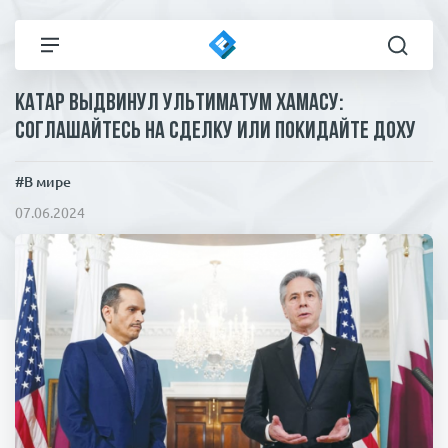
Катар выдвинул ультиматум ХАМАСу:
Все новости
Технологии
соглашайтесь на сделку или покидайте Доху
Политика
Спорт
#В мире
07.06.2024
В мире
Здоровье и красота
Экономика
Пресса
Общество
Статьи
Коронавирус
ЧП И КРИМИНАЛ