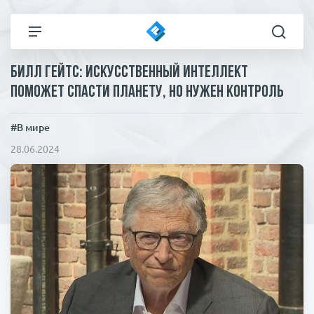
Билл Гейтс: искусственный интеллект
Все новости
Технологии
поможет спасти планету, но нужен контроль
Политика
Спорт
#В мире
28.06.2024
В мире
Здоровье и красота
Экономика
Пресса
Общество
Статьи
Коронавирус
ЧП И КРИМИНАЛ