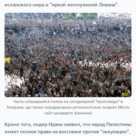
исламского мира и “яркой жемчужиной Ливана”.
Часть собравшейся толпы на сегодняшней “проповеди” в
Тегеране, где также скандировали антисемитские лозунги (Фото:
сайт кровавого Хаменеи)
Кроме того, лидер Ирана заявил, что народ Палестины
имеет полное право на восстание против “оккупации”.