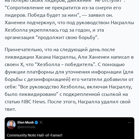
на потерю своих лидеров, движение “не отступит”.
“Сопротивление не прекратится из-за смерти его
лидеров. Победа будет за ним”, — заявил он.
Хаменеи подчеркнул, что под руководством Насраллы
Хезболла укреплялась год за годом, и эта
организация “продолжит свою борьбу”.
Примечательно, что на следующий день после
ликвидации Хасана Насраллы, Али Хаменеи написал в
своем Х, что “Хезболла – победитель”. С помощью
функции платформы для уточнения информации (для
борьбы с дезинформацией) его читатели добавили от
себя: “Все руководство Хезболлы, включая Насраллу,
было ликвидировано” с подкрепленной ссылкой на
статью NBC News. После этого, Насралла удалил свой
твит.