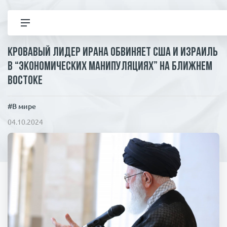
Кровавый лидер Ирана обвиняет США и Израиль
Все но
в “экономических манипуляциях” на Ближнем
Востоке
Полит
#В мире
В ми
04.10.2024
Эконо
Общес
Корона