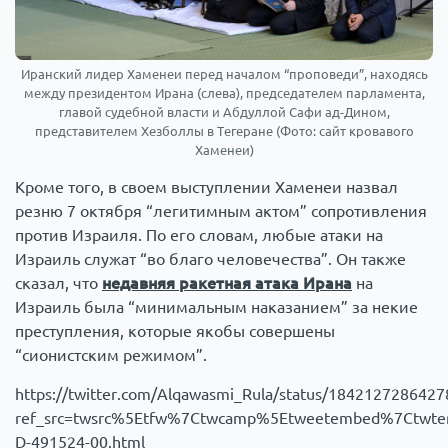
Иранский лидер Хаменеи перед началом “проповеди”, находясь
между президентом Ирана (слева), председателем парламента,
главой судебной власти и Абдуллой Сафи ад-Дином,
представителем Хезболлы в Тегеране (Фото: сайт кровавого
Хаменеи)
Кроме того, в своем выступлении Хаменеи назвал
резню 7 октября “легитимным актом” сопротивления
против Израиля. По его словам, любые атаки на
Израиль служат “во благо человечества”. Он также
сказал, что
недавняя ракетная атака Ирана
на
Израиль была “минимальным наказанием” за некие
преступления, которые якобы совершены
“сионистским режимом”.
https://twitter.com/Alqawasmi_Rula/status/184212728642
ref_src=twsrc%5Etfw%7Ctwcamp%5Etweetembed%7Ctwte
D-491524-00.html