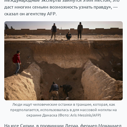
международные эксперты займутся этим местом, это
даст многим семьям возможность узнать правду», —
сказал он агентству AFP.
Люди ищут человеческие останки в траншее, которая, как
предполагается, использовалась в для массовой могилы на
окраине Дамаска (Фото: Aris Messinis/AFP)
На юге Сирии, в провинции Дераа, фермер Мохаммед