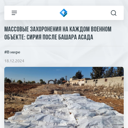
Массовые захоронения на каждом военном
Все новости
Технологии
объекте: Сирия после Башара Асада
Политика
Спорт
#В мире
18.12.2024
В мире
Здоровье и красота
Экономика
Пресса
Общество
Статьи
Коронавирус
ЧП И КРИМИНАЛ