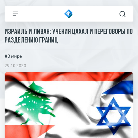
Израиль и Ливан: учения ЦАХАЛ и переговоры по
Все новости
Технологии
разделению границ
Политика
Спорт
#В мире
29.10.2020
В мире
Здоровье и красота
Экономика
Пресса
Общество
Статьи
Коронавирус
ЧП И КРИМИНАЛ