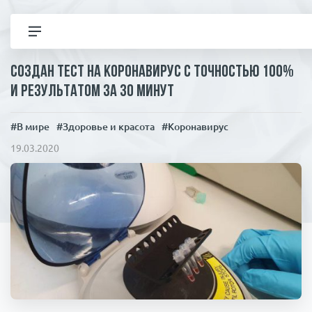
Создан тест на коронавирус с точностью 100%
Все новости
и результатом за 30 минут
Политика
#В мире
#Здоровье и красота
#Коронавирус
19.03.2020
В мире
Экономика
Общество
Коронавирус