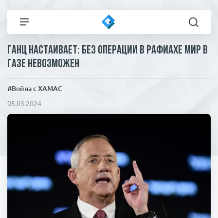
Ганц настаивает: без операции в Рафиахе мир в
Все новости
Технологии
Газе невозможен
Политика
Спорт
#Война с ХАМАС
05.03.2024
В мире
Здоровье и красота
Экономика
Пресса
Общество
Статьи
Коронавирус
ЧП И КРИМИНАЛ