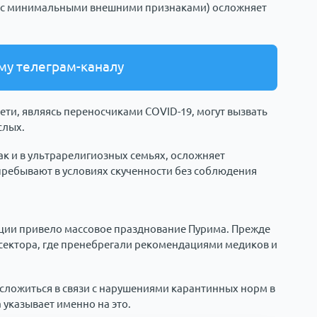
и с минимальными внешними признаками) осложняет
му телеграм-каналу
ети, являясь переносчиками COVID-19, могут вызвать
слых.
так и в ультрарелигиозных семьях, осложняет
пребывают в условиях скученности без соблюдения
кции привело массовое празднование Пурима. Прежде
 сектора, где пренебрегали рекомендациями медиков и
 сложиться в связи с нарушениями карантинных норм в
а указывает именно на это.