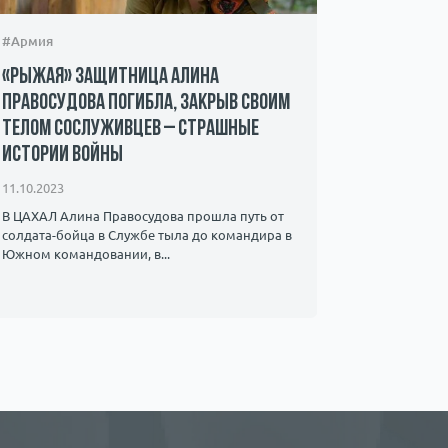
#Армия
#Происшес
«Рыжая» защитница Алина
Захвачен
Правосудова погибла, закрыв своим
ХАМАС – 
телом сослуживцев – страшные
мать пр
истории войны
08.10.2023
11.10.2023
Мать 22-ле
знает о су
В ЦАХАЛ Алина Правосудова прошла путь от
видео, на к
солдата-бойца в Службе тыла до командира в ​​
Южном командовании, в...