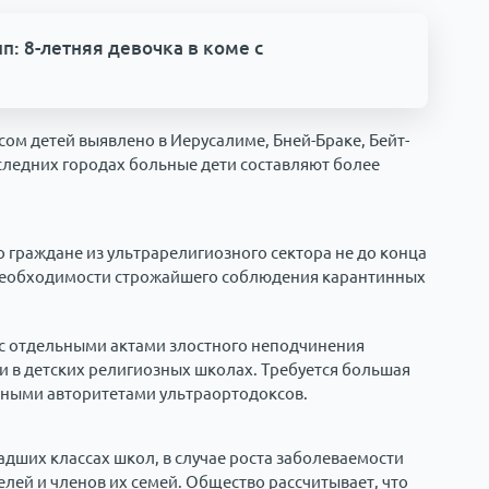
п: 8-летняя девочка в коме с
м детей выявлено в Иерусалиме, Бней-Браке, Бейт-
ледних городах больные дети составляют более
о граждане из ультрарелигиозного сектора не до конца
и необходимости строжайшего соблюдения карантинных
 с отдельными актами злостного неподчинения
и в детских религиозных школах. Требуется большая
вными авторитетами ультраортодоксов.
дших классах школ, в случае роста заболеваемости
елей и членов их семей. Общество рассчитывает, что