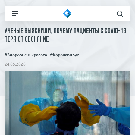
Ученые выяснили, почему пациенты с COVID-19
Все новости
Технологии
теряют обоняние
Политика
Спорт
#Здоровье и красота
#Коронавирус
24.05.2020
В мире
Здоровье и красота
Экономика
Пресса
Общество
Статьи
Коронавирус
ЧП И КРИМИНАЛ