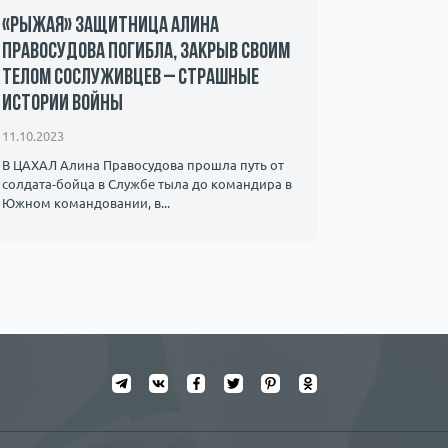
«Рыжая» защитница Алина
Захвачен
Правосудова погибла, закрыв своим
ХАМАС – 
телом сослуживцев – страшные
мать пр
истории войны
08.10.2023
11.10.2023
Мать 22-ле
знает о су
В ЦАХАЛ Алина Правосудова прошла путь от
видео, на к
солдата-бойца в Службе тыла до командира в ​​
Южном командовании, в...