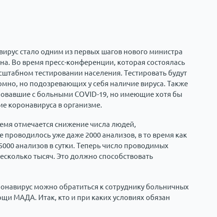
вирус стало одним из первых шагов нового министра
а. Во время пресс-конференции, которая состоялась
штабном тестировании населения. Тестировать будут
но, но подозревающих у себя наличие вируса. Также
ровавшие с больными COVID-19, но имеющие хотя бы
е коронавируса в организме.
ремя отмечается снижение числа людей,
проводилось уже даже 2000 анализов, в то время как
000 анализов в сутки. Теперь число проводимых
несколько тысяч. Это должно способствовать
ронавирус можно обратиться к сотруднику больничных
щи МАДА. Итак, кто и при каких условиях обязан