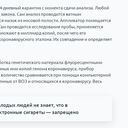
 14-дневный карантин с момента сдачи анализа. Любой
 закона. Сам анализ проводится ватным
я мазок из носовой полости. Аппликатор помещается
 Там проводится исследование пробы, применяется
ножают в миллиард копий, после чего его
коронавирусного эталона. Их совпадение и определяет
ботка генетического материала флуоресцентными
нных ими копий генома коронавируса, прибор
то количество сравнивается при помощи компьютерной
енных от ВОЗ и относящихся к коронавирусу. Весь
лодых людей не знает, что в
ектронные сигареты — запрещено