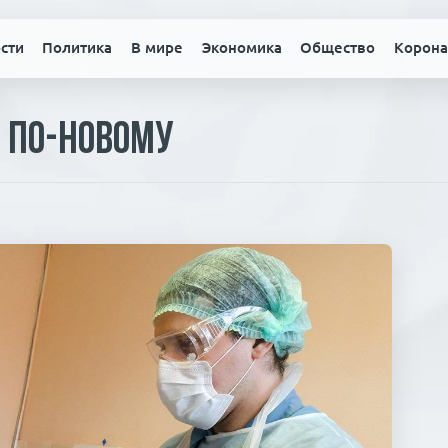
сти
Политика
В мире
Экономика
Общество
Корона
с по-новому