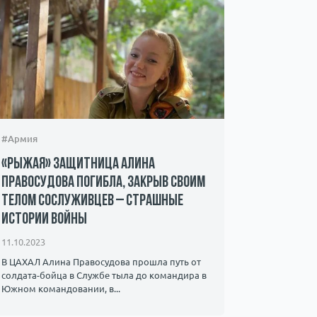
#Армия
#Происшес
«Рыжая» защитница Алина
Захвачен
Правосудова погибла, закрыв своим
ХАМАС – 
телом сослуживцев – страшные
мать пр
истории войны
08.10.2023
11.10.2023
Мать 22-ле
знает о су
В ЦАХАЛ Алина Правосудова прошла путь от
видео, на к
солдата-бойца в Службе тыла до командира в ​​
Южном командовании, в...