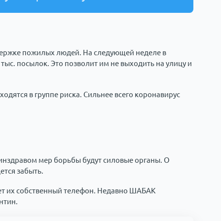
держке пожилых людей. На следующей неделе в
тыс. посылок. Это позволит им не выходить на улицу и
одятся в группе риска. Сильнее всего коронавирус
нздравом мер борьбы будут силовые органы. О
ется забыть.
т их собственный телефон. Недавно ШАБАК
нтин.