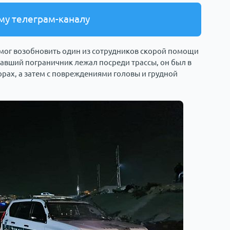
му телеграм-каналу
мог возобновить один из сотрудников скорой помощи
давший пограничник лежал посреди трассы, он был в
рах, а затем с повреждениями головы и грудной