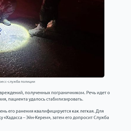
ресс-служба полиции
овреждений, полученных пограничником. Речь идет о
ния, пациента удалось стабилизировать.
ень его ранения квалифицируется как легкая. Для
 «Хадасса – Эйн-Керем», затем его допросит Служба