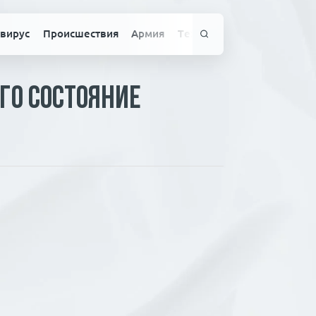
вирус
Происшествия
Армия
Технологии
Спорт
Здо
его состояние