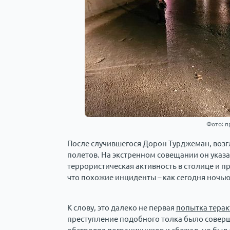
Фото: п
После случившегося Дорон Турджеман, воз
полетов. На экстренном совещании он указал
террористическая активность в столице и пр
что похожие инциденты – как сегодня ночью
К слову, это далеко не первая
попытка терак
преступление подобного толка было соверш