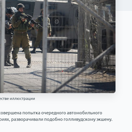
ачестве иллюстрации
 совершена попытка очередного автомобильного
ториях, разворачивали подобно голливудскому экшену.