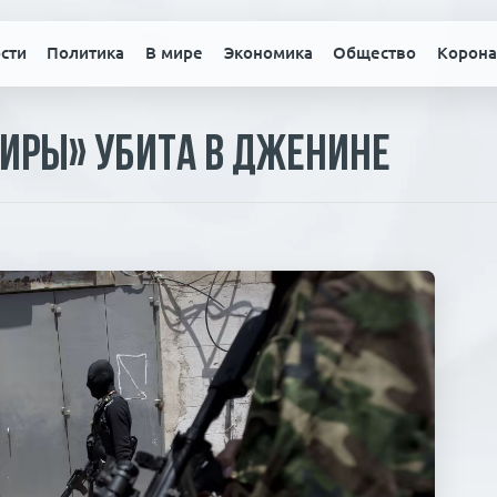
сти
Политика
В мире
Экономика
Общество
Корона
иры» убита в Дженине