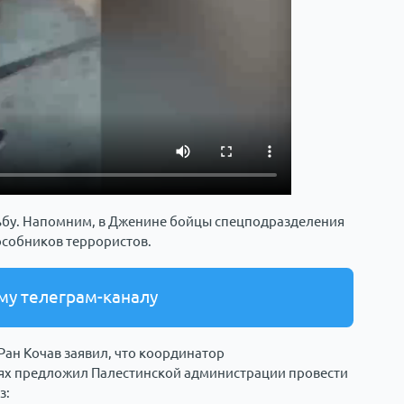
бу. Напомним, в Дженине бойцы спецподразделения
особников террористов.
му телеграм-каналу
ан Кочав заявил, что координатор
ях предложил Палестинской администрации провести
з: