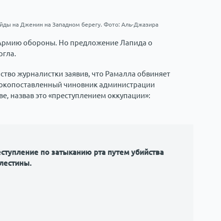
йды на Дженин на Западном берегу. Фото: Аль-Джазира
 Армию обороны. Но предложение Лапида о
ргла.
ство журналистки заявив, что Рамалла обвиняет
ысокопоставленный чиновник администрации
е, назвав это «преступлением оккупации»:
ступление по затыканию рта путем убийства
лестины.