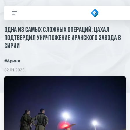
Одна из самых сложных операций: ЦАХАЛ
Все новости
подтвердил уничтожение иранского завода в
Сирии
Политика
#Армия
В мире
Здор
02.01.2025
Экономика
Общество
Коронавирус
ЧП