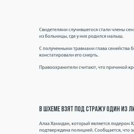
Свидетелями случившегося стали члены семьи
из больницы, где у них родился малыш.
С полученными травмами глава семейства б
констатировали его смерть.
Правоохранители считают, что причиной к
В Шхеме взят под стражу один из л
Алаа Хамидан, который является лидером 
подтверждена полицией. Сообщается, что 