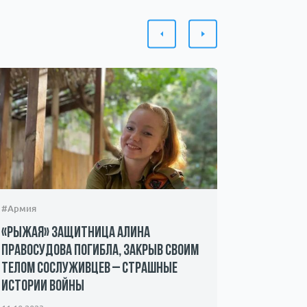
#Армия
#Происшес
«Рыжая» защитница Алина
Захвачен
Правосудова погибла, закрыв своим
ХАМАС – 
телом сослуживцев – страшные
мать пр
истории войны
08.10.2023