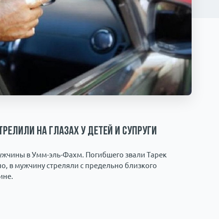
трелили на глазах у детей и супруги
ужчины в Умм-эль-Фахм. Погибшего звали Тарек
тно, в мужчину стреляли с предельно близкого
ине.