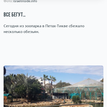
Фото:
israelinside.info
Происшествия
1000 мелочей
Все бегут…
Армия
Сегодня из зоопарка в Петах-Тикве сбежало
несколько обезьян.