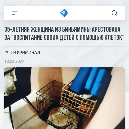
35-летняя женщина из Биньямины арестована
Все новости
Технологии
за “воспитание своих детей с помощью клеток”
Политика
Спорт
#ЧП И КРИМИНАЛ
18.03.2024
В мире
Здоровье и красота
Экономика
Пресса
Общество
Статьи
Коронавирус
ЧП И КРИМИНАЛ