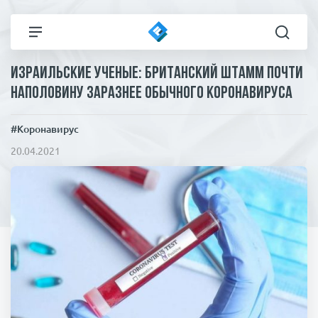
Израильские ученые: британский штамм почти
Все новости
Технологии
наполовину заразнее обычного коронавируса
Политика
Спорт
#Коронавирус
20.04.2021
В мире
Здоровье и красота
Экономика
Пресса
Общество
Статьи
Коронавирус
ЧП И КРИМИНАЛ