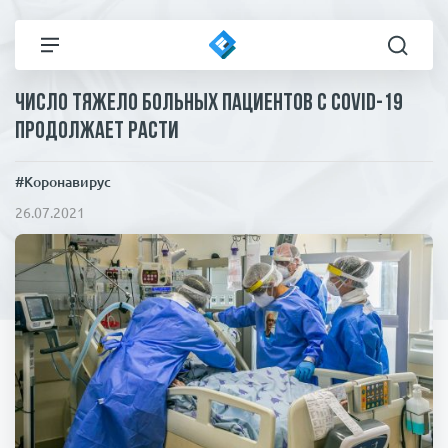
Число тяжело больных пациентов с Covid-19
Все новости
Технологии
продолжает расти
Политика
Спорт
#Коронавирус
26.07.2021
В мире
Здоровье и красота
Экономика
Пресса
Общество
Статьи
Коронавирус
ЧП И КРИМИНАЛ