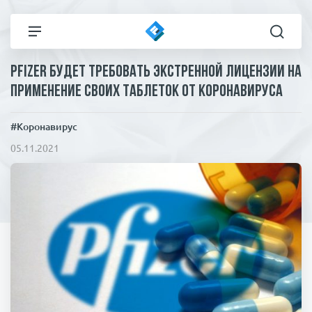
Pfizer будет требовать экстренной лицензии на
Все новости
Технологии
применение своих таблеток от коронавируса
Политика
Спорт
#Коронавирус
05.11.2021
В мире
Здоровье и красота
Экономика
Пресса
Общество
Статьи
Коронавирус
ЧП И КРИМИНАЛ