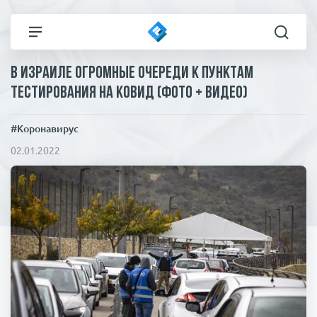
В Израиле огромные очереди к пунктам
Все новости
Технологии
тестирования на ковид (фото + видео)
Политика
Спорт
#Коронавирус
02.01.2022
В мире
Здоровье и красота
Экономика
Пресса
Общество
Статьи
Коронавирус
ЧП И КРИМИНАЛ