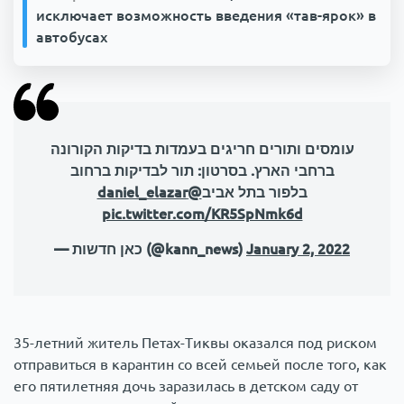
исключает возможность введения «тав-ярок» в
автобусах
עומסים ותורים חריגים בעמדות בדיקות הקורונה
ברחבי הארץ. בסרטון: תור לבדיקות ברחוב
@daniel_elazar
בלפור בתל אביב
pic.twitter.com/KR5SpNmk6d
— כאן חדשות (@kann_news)
January 2, 2022
35-летний житель Петах-Тиквы оказался под риском
отправиться в карантин со всей семьей после того, как
его пятилетняя дочь заразилась в детском саду от