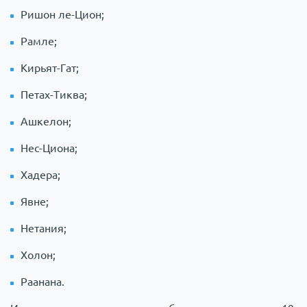
Ришон ле-Цион;
Рамле;
Кирьят-Гат;
Петах-Тиква;
Ашкелон;
Нес-Циона;
Хадера;
Явне;
Нетания;
Холон;
Раанана.