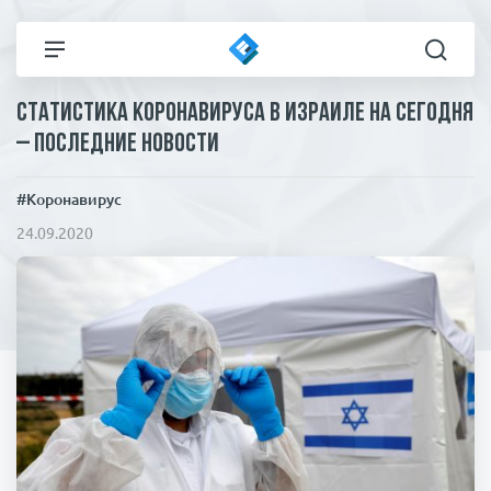
Статистика коронавируса в Израиле на сегодня
Все новости
Технологии
– последние новости
Политика
Спорт
#Коронавирус
24.09.2020
В мире
Здоровье и красота
Экономика
Пресса
Общество
Статьи
Коронавирус
ЧП И КРИМИНАЛ