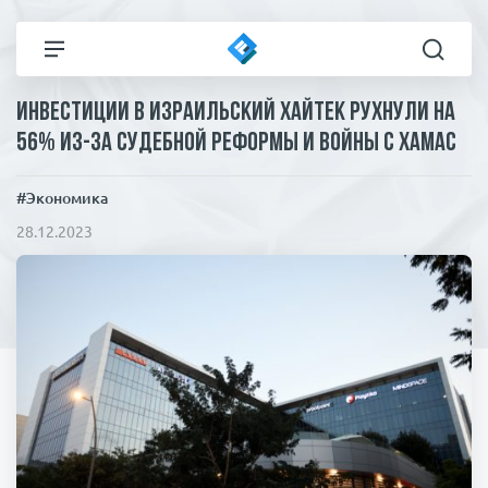
Инвестиции в израильский хайтек рухнули на
Все новости
Технологии
56% из-за судебной реформы и войны с ХАМАС
Политика
Спорт
#Экономика
28.12.2023
В мире
Здоровье и красота
Экономика
Пресса
Общество
Статьи
Коронавирус
ЧП И КРИМИНАЛ