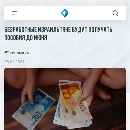
Безработные израильтяне будут получать
Все новости
Технологии
пособия до июня
Политика
Спорт
#Экономика
08.04.2021
В мире
Здоровье и красота
Экономика
Пресса
Общество
Статьи
Коронавирус
ЧП И КРИМИНАЛ