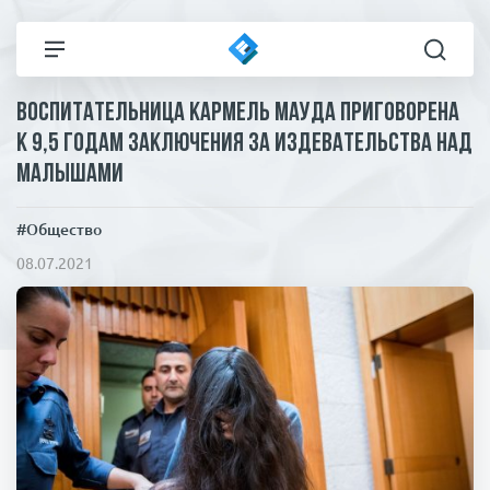
Воспитательница Кармель Мауда приговорена
Все новости
Технологии
к 9,5 годам заключения за издевательства над
малышами
Политика
Спорт
#Общество
В мире
Здоровье и красота
08.07.2021
Экономика
Пресса
Общество
Статьи
Коронавирус
ЧП И КРИМИНАЛ