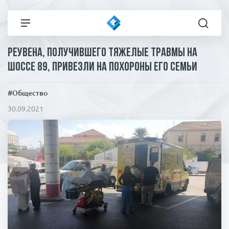
Реувена, получившего тяжелые травмы на
Все новости
Технологии
шоссе 89, привезли на похороны его семьи
Политика
Спорт
#Общество
30.09.2021
В мире
Здоровье и красота
Экономика
Пресса
Общество
Статьи
Коронавирус
ЧП И КРИМИНАЛ