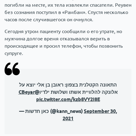
погибли на месте, их тела извлекли спасатели. Реувен
без сознания поступил в «Рамбам». Спустя несколько
часов после случившегося он очнулся.
Сегодня утром пациенту сообщили о его утрате, но
мужчина долгое время отказывался верить в
происходящее и просил телефон, чтобы позвонить
супруге.
התאונה הקטלנית בצפון: ראובן בן אלי יוצא על
@CBeyar
אלונקה להלוויית אשתו ושלושת ילדיו
pic.twitter.com/kzb8VY2I8E
— כאן חדשות (@kann_news)
September 30,
2021