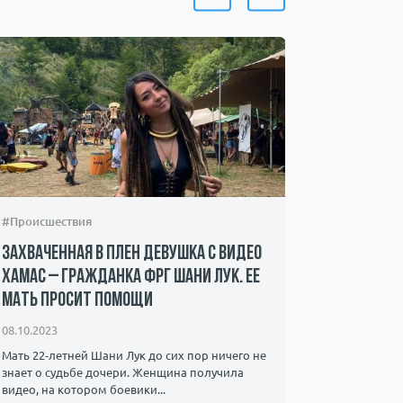
#Происшествия
#Шоу-бизн
Захваченная в плен девушка с видео
Фото Гал
ХАМАС – гражданка ФРГ Шани Лук. Ее
сосками»
мать просит помощи
интернет
08.10.2023
21.12.2022
Мать 22-летней Шани Лук до сих пор ничего не
Нужны ли з
знает о судьбе дочери. Женщина получила
видео, на котором боевики...