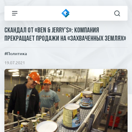
Скандал от «Ben & Jerry’s»: компания
Все новости
Технологии
прекращает продажи на «захваченных землях»
Политика
Спорт
#Политика
19.07.2021
В мире
Здоровье и красота
Экономика
Пресса
Общество
Статьи
Коронавирус
ЧП И КРИМИНАЛ