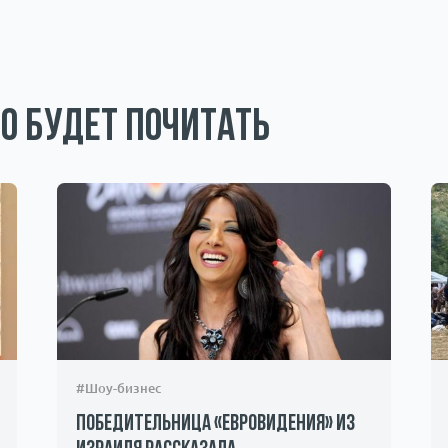
о будет почитать
#Шоу-бизнес
Победительница «Евровидения» из