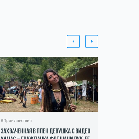
#Происшествия
#Обществ
Захваченная в плен девушка с видео
Искала д