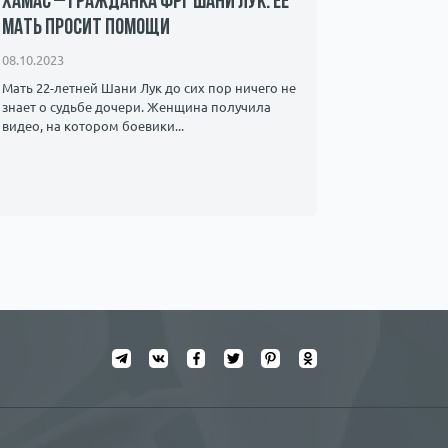
ХАМАС – гражданка ФРГ Шани Лук. Ее
известна
мать просит помощи
чуть не 
08.10.2023
17.03.2023
Мать 22-летней Шани Лук до сих пор ничего не
Как и многи
знает о судьбе дочери. Женщина получила
и опасных 
видео, на котором боевики...
не...