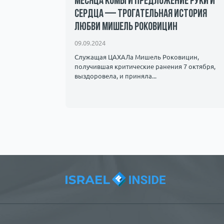
месяца комы и предложение руки и
сердца — трогательная история
андалы и
любви Мишель Роковицин
ичество.
09.09.2024
Служащая ЦАХАЛа Мишель Роковицин,
получившая критические ранения 7 октября,
выздоровела, и приняла...