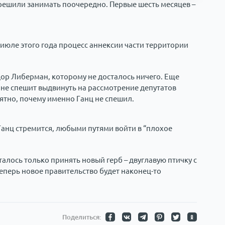
решили занимать поочередно. Первые шесть месяцев –
 июле этого года процесс аннексии части территории
дор Либерман, которому не досталось ничего. Еще
т не спешит выдвинуть на рассмотрение депутатов
ятно, почему именно Ганц не спешил.
Ганц стремится, любыми путями войти в “плохое
талось только принять новый герб – двуглавую птичку с
теперь новое правительство будет наконец-то
Поделиться: