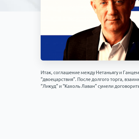
Итак, соглашение между Нетаньягу и Ганцем
“двоецарствия”. После долгого торга, взаи
“Ликуд” и “Кахоль Лаван” сумели договорить