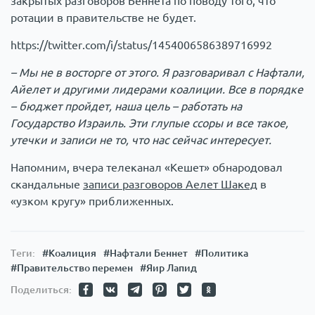
закрытых разговоров Беннета по поводу того, что
ротации в правительстве не будет.
https://twitter.com/i/status/1454006586389716992
– Мы не в восторге от этого. Я разговаривал с Нафтали,
Айелет и другими лидерами коалиции. Все в порядке
– бюджет пройдет, наша цель – работать на
Государство Израиль. Эти глупые ссоры и все такое,
утечки и записи не то, что нас сейчас интересует.
Напомним, вчера телеканал «Кешет» обнародовал
скандальные
записи разговоров Аелет Шакед
в
«узком кругу» приближенных.
Теги:
#Коалиция
#Нафтали Беннет
#Политика
#Правительство перемен
#Яир Лапид
Поделиться: