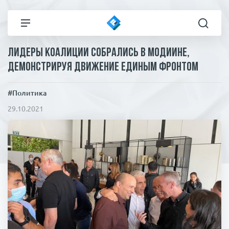
Лидеры коалиции собрались в Модиине,
Все новости
Технологии
демонстрируя движение единым фронтом
Политика
Спорт
#Политика
29.10.2021
В мире
Здоровье и красота
Экономика
Пресса
Общество
Статьи
Коронавирус
ЧП И КРИМИНАЛ