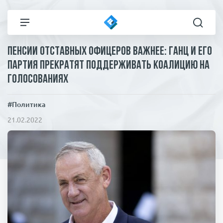
Пенсии отставных офицеров важнее: Ганц и его
Все новости
Технологии
партия прекратят поддерживать коалицию на
голосованиях
Политика
Спорт
#Политика
В мире
Здоровье и красота
21.02.2022
Экономика
Пресса
Общество
Статьи
Коронавирус
ЧП И КРИМИНАЛ