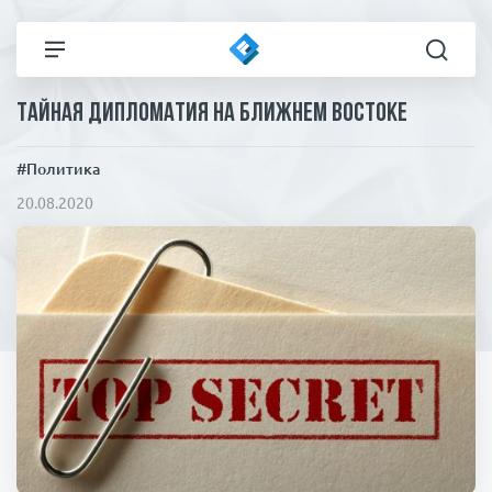
Тайная дипломатия на Ближнем Востоке
Все новости
Технологии
#Политика
Политика
Спорт
20.08.2020
В мире
Здоровье и красота
Экономика
Пресса
Общество
Статьи
Коронавирус
ЧП И КРИМИНАЛ