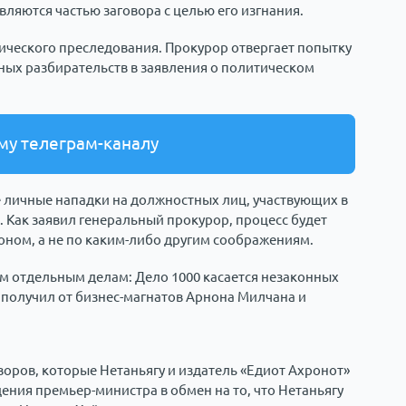
вляются частью заговора с целью его изгнания.
тического преследования. Прокурор отвергает попытку
ных разбирательств в заявления о политическом
му телеграм-каналу
 личные нападки на должностных лиц, участвующих в
 Как заявил генеральный прокурор, процесс будет
коном, а не по каким-либо другим соображениям.
ем отдельным делам: Дело 1000 касается незаконных
получил от бизнес-магнатов Арнона Милчана и
оров, которые Нетаньягу и издатель «Едиот Ахронот»
ния премьер-министра в обмен на то, что Нетаньягу