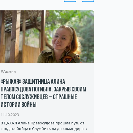
#Армия
#Происшес
«Рыжая» защитница Алина
Захвачен
Правосудова погибла, закрыв своим
ХАМАС – 
телом сослуживцев – страшные
мать пр
истории войны
08.10.2023
11.10.2023
Мать 22-ле
знает о су
В ЦАХАЛ Алина Правосудова прошла путь от
видео, на к
солдата-бойца в Службе тыла до командира в ​​