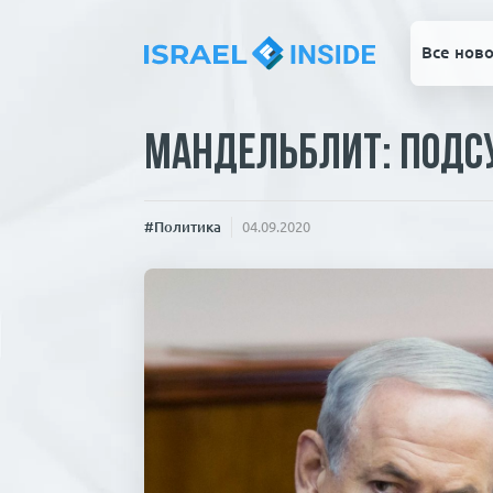
Все ново
Мандельблит: подс
#Политика
04.09.2020