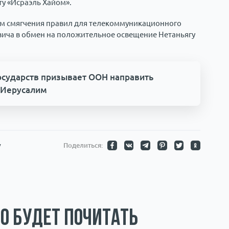
ту «Исраэль Хайом».
ом смягчения правил для телекоммуникационного
вича в обмен на положительное освещение Нетаньягу
государств призывает ООН направить
и Иерусалим
у
Поделиться:
о будет почитать