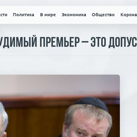
сти
Политика
В мире
Экономика
Общество
Корона
удимый премьер – это допу