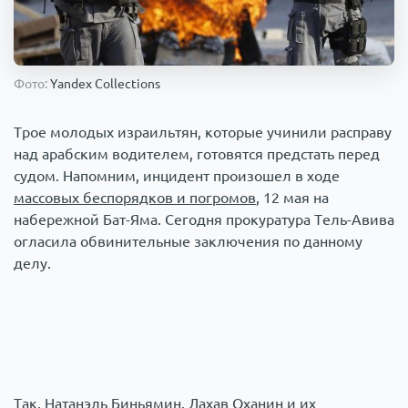
Происшествия
1000 мелочей
Армия
Фото:
Yandex Collections
Трое молодых израильтян, которые учинили расправу
над арабским водителем, готовятся предстать перед
судом. Напомним, инцидент произошел в ходе
массовых беспорядков и погромов
, 12 мая на
набережной Бат-Яма. Сегодня прокуратура Тель-Авива
огласила обвинительные заключения по данному
делу.
Так, Натанэль Биньямин, Лахав Оханин и их