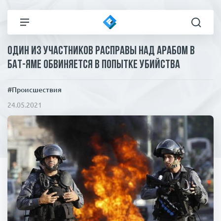
Один из участников расправы над арабом в
Все новости
Технологии
Бат-Яме обвиняется в попытке убийства
Политика
Спорт
#Происшествия
24.05.2021
В мире
Здоровье и красота
Экономика
Пресса
Общество
Статьи
Коронавирус
ЧП И КРИМИНАЛ