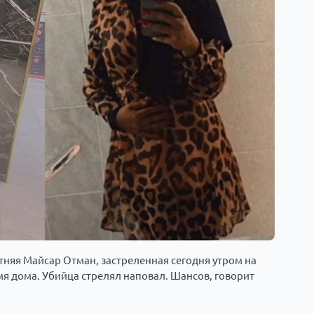
тняя Майсар Отман, застреленная сегодня утром на
емя дома. Убийца стрелял наповал. Шансов, говорит