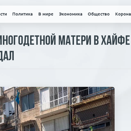
сти
Политика
В мире
Экономика
Общество
Корона
многодетной матери в Хайф
дал