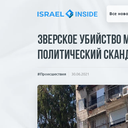
Все ново
Зверское убийство 
политический скан
#Происшествия
30.06.2021