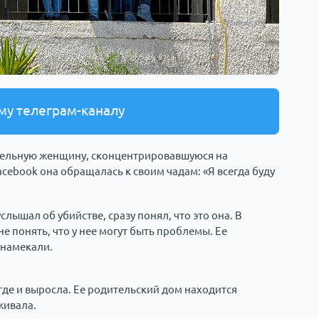
му телеграм-каналу
тельную женщину, сконцентрировавшуюся на
acebook она обращалась к своим чадам: «Я всегда буду
слышал об убийстве, сразу понял, что это она. В
 понять, что у нее могут быть проблемы. Ее
 намекали.
где и выросла. Ее родительский дом находится
живала.