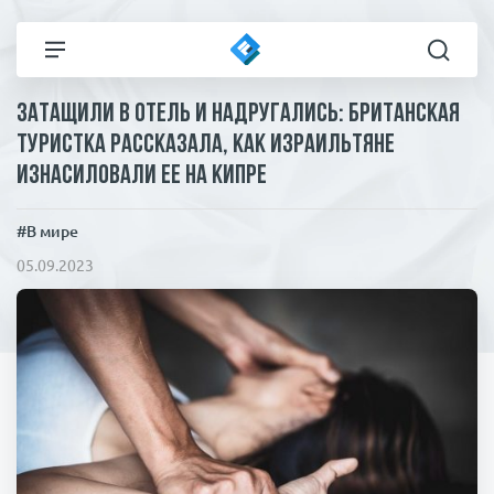
Затащили в отель и надругались: британская
Все новости
Технологии
туристка рассказала, как израильтяне
изнасиловали ее на Кипре
Политика
Спорт
#В мире
В мире
Здоровье и красота
05.09.2023
Экономика
Пресса
Общество
Статьи
Коронавирус
ЧП И КРИМИНАЛ