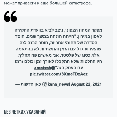
может привести к еще большей катастрофе.
מפקד המחוז הצפוני, ניצב לביא בוועדת החקירה
לאסון במירון: "הייתה הזנחה במשך שנים. חוסר
הסדרה של תחומי אחריות, חוסר הבנה לזה
שהאירוע גדל עם הזמן והתשתיות לא בהתאמה
אלא כסוג של פלסטר. אני מאשים פה תהליך.
היו החלטות שלא התקבלו לאורך זמן וכולם זרמו
@amotzsh
עם העסק הזה"
pic.twitter.com/3XmeTDzAez
— כאן חדשות (@kann_news)
August 22, 2021
Без четких указаний