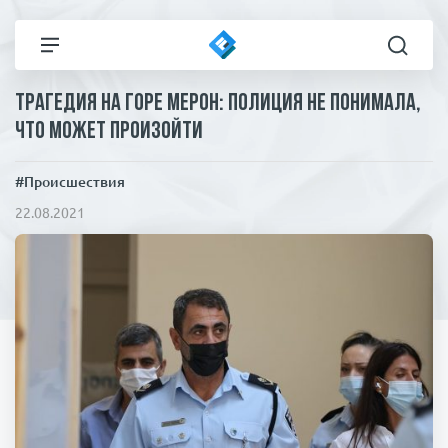
Трагедия на горе Мерон: полиция не понимала,
Все новости
Технологии
что может произойти
Политика
Спорт
#Происшествия
22.08.2021
В мире
Здоровье и красота
Экономика
Пресса
Общество
Статьи
Коронавирус
ЧП И КРИМИНАЛ