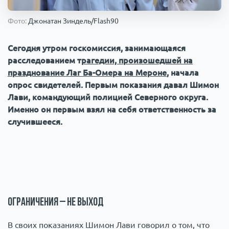
Происшествия
1000 мелочей
Фото:
Джонатан Зиндель/Flash90
Армия
Сегодня утром госкомиссия, занимающаяся
расследованием т
рагедии, произошедшей на
празднование Лаг Ба-Омера на Мероне
, начала
опрос свидетелей. Первым показания давал Шимон
Лави, командующий полицией Северного округа.
Именно он первым взял на себя ответственность за
случившееся.
Ограничения – не выход
В своих показаниях Шимон Лави говорил о том, что