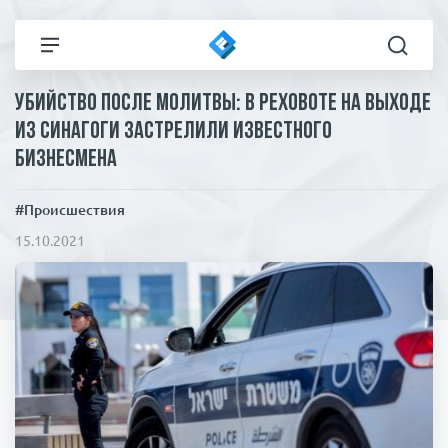
Убийство после молитвы: в Реховоте на выходе
Все новости
Технологии
из синагоги застрелили известного
бизнесмена
Политика
Спорт
#Происшествия
В мире
Здоровье и красота
15.10.2021
Экономика
Пресса
Общество
Статьи
Коронавирус
ЧП И КРИМИНАЛ