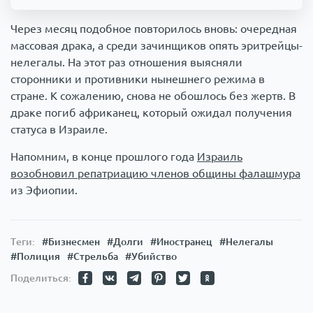
Через месяц подобное повторилось вновь: очередная
массовая драка, а среди зачинщиков опять эритрейцы-
нелегалы. На этот раз отношения выясняли
сторонники и противники нынешнего режима в
стране. К сожалению, снова не обошлось без жертв. В
драке погиб африканец, который ожидал получения
статуса в Израиле.
Напомним, в конце прошлого года
Израиль
возобновил репатриацию членов общины фалашмура
из Эфиопии.
Теги:
#Бизнесмен
#Долги
#Иностранец
#Нелегалы
#Полиция
#Стрельба
#Убийство
Поделиться: