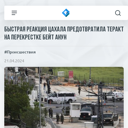
Быстрая реакция ЦАХАЛа предотвратила теракт
Все новости
Технологии
на перекрестке Бейт Анун
Политика
Спорт
#Происшествия
21.04.2024
В мире
Здоровье и красота
Экономика
Пресса
Общество
Статьи
Коронавирус
ЧП И КРИМИНАЛ