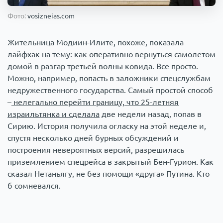
Происшествия
1000 мелочей
Фото:
vosizneias.com
Жительница Модиин-Илите, похоже, показала
Армия
лайфхак на тему: как оперативно вернуться самолетом
домой в разгар третьей волны ковида. Все просто.
Можно, например, попасть в заложники спецслужбам
недружественного государства. Самый простой способ
–
нелегально перейти границу, что 25-летняя
израильтянка и сделала
две недели назад, попав в
Сирию. История получила огласку на этой неделе и,
спустя несколько дней бурных обсуждений и
построения невероятных версий, разрешилась
приземлением спецрейса в закрытый Бен-Гурион. Как
сказал Нетаньягу, не без помощи «друга» Путина. Кто
б сомневался.