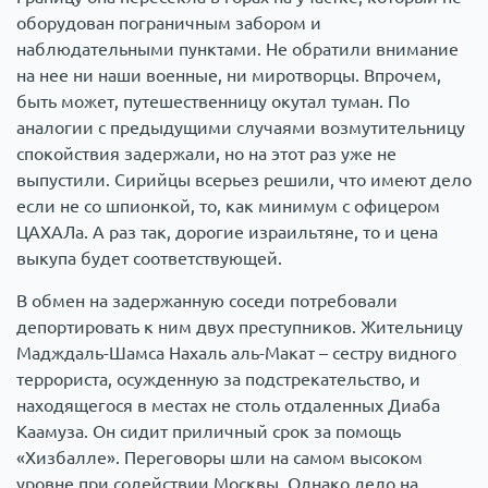
оборудован пограничным забором и
наблюдательными пунктами. Не обратили внимание
на нее ни наши военные, ни миротворцы. Впрочем,
быть может, путешественницу окутал туман. По
аналогии с предыдущими случаями возмутительницу
спокойствия задержали, но на этот раз уже не
выпустили. Сирийцы всерьез решили, что имеют дело
если не со шпионкой, то, как минимум с офицером
ЦАХАЛа. А раз так, дорогие израильтяне, то и цена
выкупа будет соответствующей.
В обмен на задержанную соседи потребовали
депортировать к ним двух преступников. Жительницу
Мадждаль-Шамса Нахаль аль-Макат – сестру видного
террориста, осужденную за подстрекательство, и
находящегося в местах не столь отдаленных Диаба
Каамуза. Он сидит приличный срок за помощь
«Хизбалле». Переговоры шли на самом высоком
уровне при содействии Москвы. Однако дело на