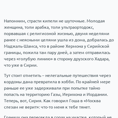
Напомним, страсти кипели не шуточные. Молодая
женщина, толи арабка, толи ультраортодокс,
порвавшая с религиозной жизнью, двумя неделями
ранее с неясными целями ушла из дома, добралась до
Маджаль-Шамса, что в районе Хермона у Сирийской
границы, пожила там пару дней, а затем отправилась
через «голубую линию» в сторону друзского Хадара,
что уже в Сирии.
Тут стоит отметить – нелегальные путешествия через
кордоны дама превратила в хобби. По крайней мере
раньше ее уже задерживали при попытке тайно
попасть на территорию Газы, Иерихона и Иордании.
Теперь, вот, Сирия. Как говорил Гоша в «Москва
слезам не верит»: что-то меня к тебе тянет.
Границу она пересекла в горах на участке, который не