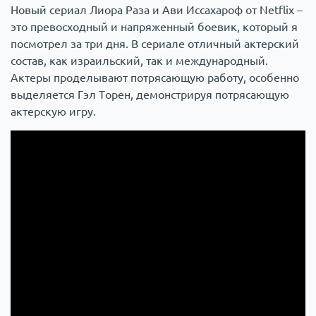
Новый сериал Лиора Раза и Ави Иссахароф от Netflix –
это превосходный и напряженный боевик, который я
посмотрел за три дня. В сериале отличный актерский
состав, как израильский, так и международный.
Актеры проделывают потрясающую работу, особенно
выделяется Гэл Торен, демонстрируя потрясающую
актерскую игру.