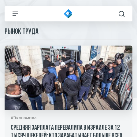
Рынок труда
Все новости
Технологии
Политика
Спорт
В мире
Здоровье и красота
Экономика
Пресса
Общество
Статьи
#Экономика
Коронавирус
ЧП И КРИМИНАЛ
Средняя зарплата перевалила в Израиле за 12
тысяч шекелей: кто зарабатывает больше всех