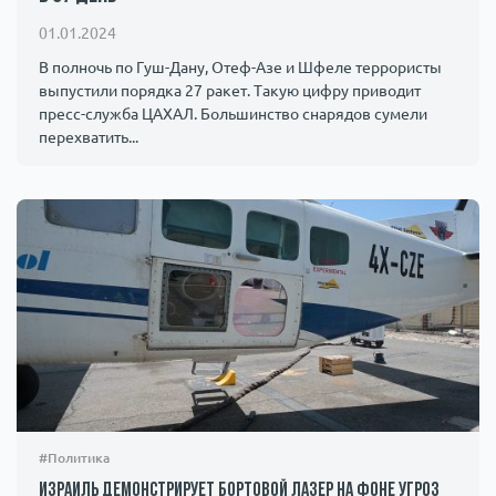
Происшествия
1000 мелочей
01.01.2024
В полночь по Гуш-Дану, Отеф-Азе и Шфеле террористы
выпустили порядка 27 ракет. Такую цифру приводит
Армия
пресс-служба ЦАХАЛ. Большинство снарядов сумели
перехватить...
#Политика
Израиль демонстрирует бортовой лазер на фоне угроз