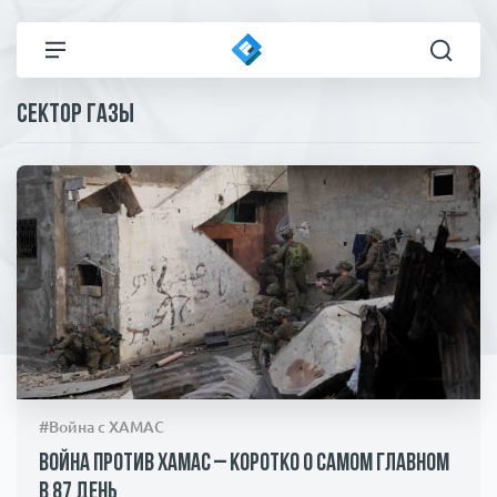
Сектор Газы
Все новости
Технологии
Политика
Спорт
В мире
Здоровье и красота
Экономика
Пресса
Общество
Статьи
#Война с ХАМАС
Коронавирус
ЧП И КРИМИНАЛ
Война против ХАМАС – коротко о самом главном
в 87 день