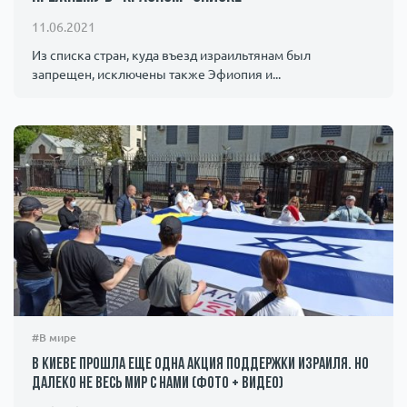
Происшествия
1000 мелочей
11.06.2021
Из списка стран, куда въезд израильтянам был
запрещен, исключены также Эфиопия и...
Армия
#В мире
В Киеве прошла еще одна акция поддержки Израиля. Но
далеко не весь мир с нами (фото + видео)