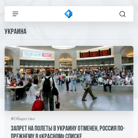
Украина
Все новости
Технологии
Политика
Спорт
В мире
Здоровье и красота
Экономика
Пресса
Общество
Статьи
#Общество
Коронавирус
ЧП И КРИМИНАЛ
Запрет на полеты в Украину отменен, Россия по-
прежнему в «красном» списке