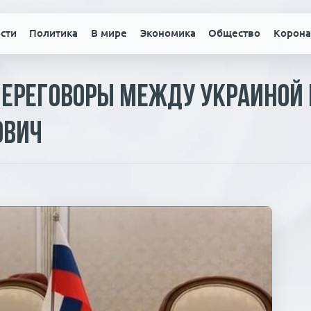
сти
Политика
В мире
Экономика
Общество
Корона
переговоры между Украиной и
ович