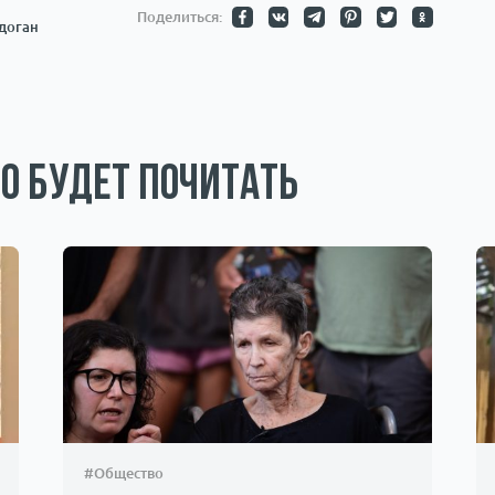
Поделиться:
доган
о будет почитать
#Общество