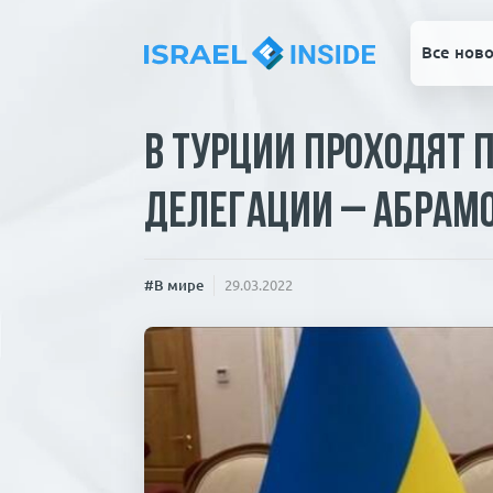
Все ново
В Турции проходят 
делегации – Абрам
#В мире
29.03.2022