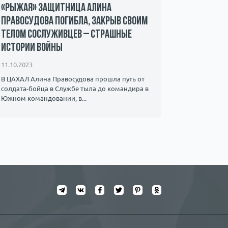
«Рыжая» защитница Алина
Захвачен
Правосудова погибла, закрыв своим
ХАМАС – 
телом сослуживцев – страшные
мать пр
истории войны
08.10.2023
11.10.2023
Мать 22-ле
знает о су
В ЦАХАЛ Алина Правосудова прошла путь от
видео, на к
солдата-бойца в Службе тыла до командира в ​​
Южном командовании, в...