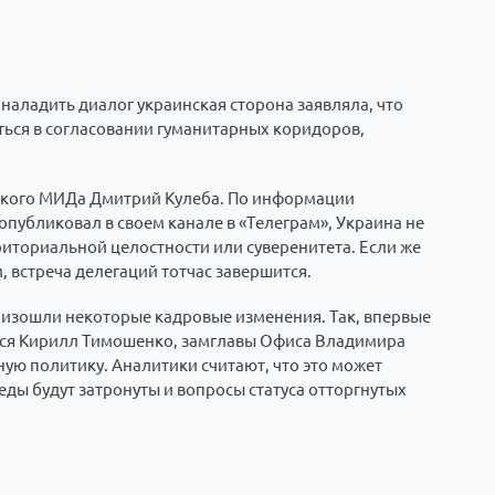
аладить диалог украинская сторона заявляла, что
ься в согласовании гуманитарных коридоров,
нского МИДа Дмитрий Кулеба. По информации
публиковал в своем канале в «Телеграм», Украина не
рриториальной целостности или суверенитета. Если же
, встреча делегаций тотчас завершится.
роизошли некоторые кадровые изменения. Так, впервые
лся Кирилл Тимошенко, замглавы Офиса Владимира
ную политику. Аналитики считают, что это может
седы будут затронуты и вопросы статуса отторгнутых