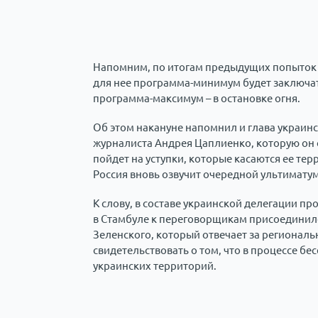
Напомним, по итогам предыдущих попыток н
для нее программа-минимум будет заключат
программа-максимум – в остановке огня.
Об этом накануне напомнил и глава украи
журналиста Андрея Цаплиенко, которую он о
пойдет на уступки, которые касаются ее те
Россия вновь озвучит очередной ультиматум
К слову, в составе украинской делегации п
в Стамбуле к переговорщикам присоедини
Зеленского, который отвечает за региональ
свидетельствовать о том, что в процессе бе
украинских территорий.