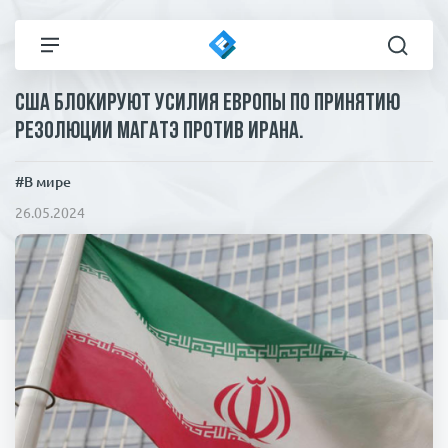
США блокируют усилия Европы по принятию
Все новости
Технологии
резолюции МАГАТЭ против Ирана.
Политика
Спорт
#В мире
26.05.2024
В мире
Здоровье и красота
Экономика
Пресса
Общество
Статьи
Коронавирус
ЧП И КРИМИНАЛ