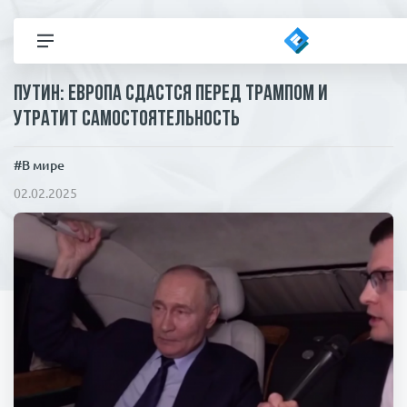
Путин: Европа сдастся перед Трампом и
Все новости
утратит самостоятельность
Политика
#В мире
02.02.2025
В мире
Здор
Экономика
Общество
Коронавирус
ЧП