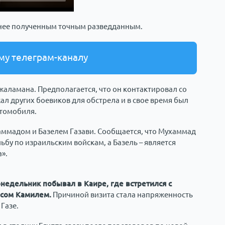
нее полученным точным разведданным.
му телеграм-каналу
жаламана. Предполагается, что он контактировал со
л других боевиков для обстрела и в свое время был
втомобиля.
аммадом и Базелем Газави. Сообщается, что Мухаммад
ьбу по израильским войскам, а Базель – является
».
недельник побывал в Каире, где встретился с
асом Камилем.
Причиной визита стала напряженность
Газе.