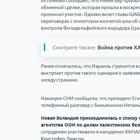
Источники сообщают, что Ронен Бар прибыл 
обменной сделке, которая прошла в воскрес
принимал участие. Однако визит главы ШАБА
переговорах с египетским коллегой шла об
контроля Филадельфийского коридора (гран
Смотрите также:
Война против Х
Ранее отмечалось, что Израиль стремится ко
выступает против такого сценария и заявляе
между странами.
Накануне СМИ сообщали, что президент Егип
телефонный разговор с Биньямином Нетанья
Новая Зеландия присоединилась к списку
агентства ООН по делам палестинских бе
сотрудники участвовали в нападении ХАМАС
Кристофер Люксон.