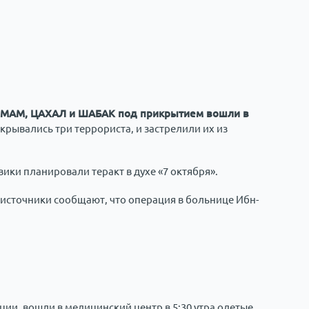
 ЯМАМ, ЦАХАЛ и ШАБАК под прикрытием вошли в
скрывались три террориста, и застрелили их из
ки планировали теракт в духе «7 октября».
 источники сообщают, что операция в больнице Ибн-
ии, вошли в медицинский центр в 5:30 утра одетые