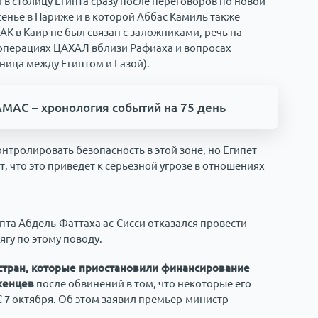
в столицу Египта сразу после переговоров по новой
енье в Париже и в которой Аббас Камиль также
К в Каир не был связан с заложниками, речь на
 операциях ЦАХАЛ вблизи Рафиаха и вопросах
ица между Египтом и Газой).
АМАС – хронология событий на 75 день
нтролировать безопасность в этой зоне, но Египет
т, что это приведет к серьезной угрозе в отношениях
та Абдель-Фаттаха ас-Сисси отказался провести
гу по этому поводу.
 стран, которые приостановили финансирование
женцев
после обвинений в том, что некоторые его
 7 октября. Об этом заявил премьер-министр