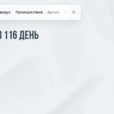
вирус
Происшествия
Армия
Технологии
Спорт
Здо
в 116 день